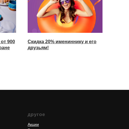
 от 900
Скидка 20% имениннику и его
ране
друзьям!
другое
Акции