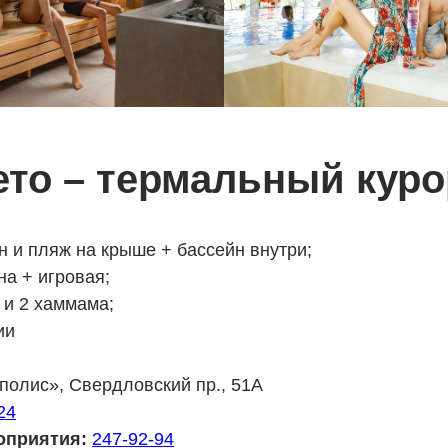
ето – термальный куро
н и пляж на крыше + бассейн внутри;
на + игровая;
 и 2 хаммама;
ии
олис», Свердловский пр., 51А
24
оприятия:
247-92-94